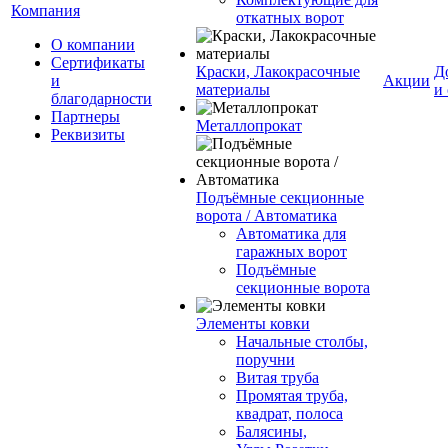
Компания
откатных ворот
О компании
Сертификаты
Краски, Лакокрасочные
Д
и
Акции
материалы
и
благодарности
Партнеры
Металлопрокат
Реквизиты
Подъёмные секционные
ворота / Автоматика
Автоматика для
гаражных ворот
Подъёмные
секционные ворота
Элементы ковки
Начальные столбы,
поручни
Витая труба
Промятая труба,
квадрат, полоса
Балясины,