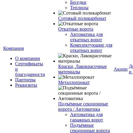
Беседки
Теплицы
Сотовый поликарбонат
Откатные ворота
Автоматика для
откатных ворот
Комплектующие для
Компания
откатных ворот
О компании
Сертификаты
Краски, Лакокрасочные
Д
и
Акции
материалы
и
благодарности
Партнеры
Металлопрокат
Реквизиты
Подъёмные секционные
ворота / Автоматика
Автоматика для
гаражных ворот
Подъёмные
секционные ворота