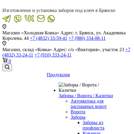
Изготовление и установка заборов под ключ в Брянске
Магазин «Холодная Ковка»
Адрес: г. Брянск, ул. Академика
Королева, 44
+7 (4832) 33-59-41
+7 (980) 334-08-11
Магазин, склад «Ковка»
Адрес: с/о «Виктория», участок 23
+7
(4832) 33-24-11
+7 (910) 333-24-11
0
Продукция
Заборы / Ворота / Калитки
Автоматика для
распашных ворот
Ворота
Заборы
Заборы из
профлиста
Кованые