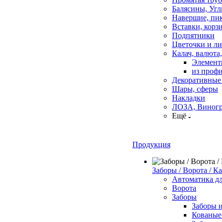
Балясины, Угл
Навершие, пи
Вставки, корз
Подпятники
Цветочки и л
Калач, валюта,
Элементы
из профи
Декоративные
Шары, сферы
Накладки
ЛОЗА, Виног
Ещё
Продукция
Заборы / Ворота / К
Автоматика д
Ворота
Заборы
Заборы 
Кованые