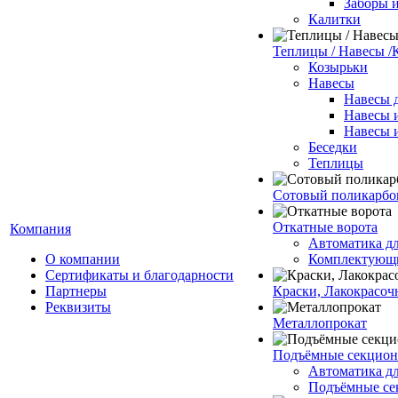
Заборы 
Калитки
Теплицы / Навесы /
Козырьки
Навесы
Навесы 
Навесы 
Навесы 
Беседки
Теплицы
Сотовый поликарбо
Откатные ворота
Компания
Автоматика дл
О компании
Комплектующи
Сертификаты и благодарности
Партнеры
Краски, Лакокрасоч
Реквизиты
Металлопрокат
Подъёмные секционн
Автоматика дл
Подъёмные се