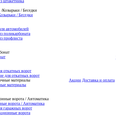
из штакетника
Козырьки / Беседки
для автомобилей
из поликарбоната
из профлиста
нат
я откатных ворот
е для откатных ворот
Акции
Доставка и оплата
ные материалы
ые ворота / Автоматика
я гаражных ворот
кционные ворота