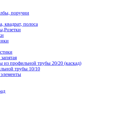
олбы, поручни
, квадрат, полоса
ы,Розетки
ки
инки
истики
 запятая
 из профильной трубы 20/20 (каскад)
льной трубы 10/10
 элементы
рад