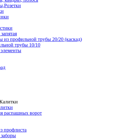
ы,Розетки
ки
инки
истики
 запятая
 из профильной трубы 20/20 (каскад)
льной трубы 10/10
 элементы
рад
алитки
ля распашных ворот
из профлиста
 заборы