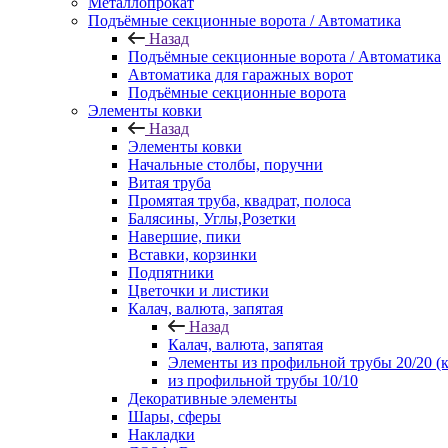
Металлопрокат
Подъёмные секционные ворота / Автоматика
Назад
Подъёмные секционные ворота / Автоматика
Автоматика для гаражных ворот
Подъёмные секционные ворота
Элементы ковки
Назад
Элементы ковки
Начальные столбы, поручни
Витая труба
Промятая труба, квадрат, полоса
Балясины, Углы,Розетки
Навершие, пики
Вставки, корзинки
Подпятники
Цветочки и листики
Калач, валюта, запятая
Назад
Калач, валюта, запятая
Элементы из профильной трубы 20/20 (к
из профильной трубы 10/10
Декоративные элементы
Шары, сферы
Накладки