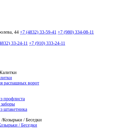
ролева, 44
+7 (4832) 33-59-41
+7 (980) 334-08-11
4832) 33-24-11
+7 (910) 333-24-11
алитки
ля распашных ворот
из профлиста
 заборы
из штакетника
Козырьки / Беседки