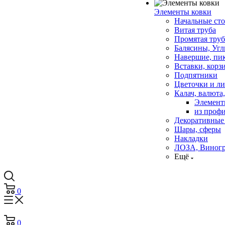
Элементы ковки
Начальные ст
Витая труба
Промятая труба
Балясины, Угл
Навершие, пи
Вставки, корз
Подпятники
Цветочки и л
Калач, валюта,
Элементы
из профи
Декоративные
Шары, сферы
Накладки
ЛОЗА, Виног
Ещё
0
0