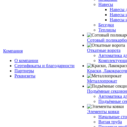
Навесы
Навесы 
Навесы 
Навесы 
Беседки
Теплицы
Сотовый поликарбо
Откатные ворота
Компания
Автоматика дл
О компании
Комплектующи
Сертификаты и благодарности
Партнеры
Краски, Лакокрасоч
Реквизиты
Металлопрокат
Подъёмные секционн
Автоматика дл
Подъёмные се
Элементы ковки
Начальные ст
Витая труба
Промятая труба