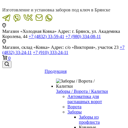
Изготовление и установка заборов под ключ в Брянске
Магазин «Холодная Ковка»
Адрес: г. Брянск, ул. Академика
Королева, 44
+7 (4832) 33-59-41
+7 (980) 334-08-11
Магазин, склад «Ковка»
Адрес: с/о «Виктория», участок 23
+7
(4832) 33-24-11
+7 (910) 333-24-11
0
Продукция
Заборы / Ворота / Калитки
Автоматика для
распашных ворот
Ворота
Заборы
Заборы из
профлиста
Кованые