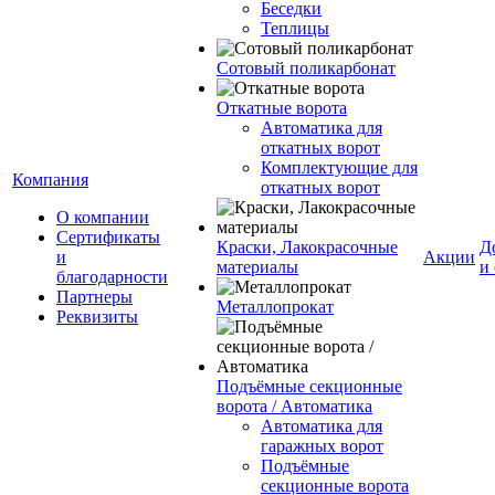
Беседки
Теплицы
Сотовый поликарбонат
Откатные ворота
Автоматика для
откатных ворот
Комплектующие для
Компания
откатных ворот
О компании
Сертификаты
Краски, Лакокрасочные
Д
и
Акции
материалы
и
благодарности
Партнеры
Металлопрокат
Реквизиты
Подъёмные секционные
ворота / Автоматика
Автоматика для
гаражных ворот
Подъёмные
секционные ворота