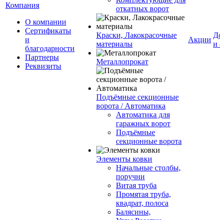
Компания
откатных ворот
О компании
Сертификаты
Краски, Лакокрасочные
Д
и
Акции
материалы
и
благодарности
Партнеры
Металлопрокат
Реквизиты
Подъёмные секционные
ворота / Автоматика
Автоматика для
гаражных ворот
Подъёмные
секционные ворота
Элементы ковки
Начальные столбы,
поручни
Витая труба
Промятая труба,
квадрат, полоса
Балясины,