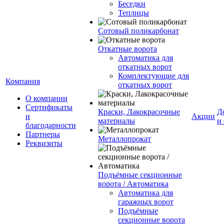
Беседки
Теплицы
Сотовый поликарбонат
Откатные ворота
Автоматика для
откатных ворот
Комплектующие для
Компания
откатных ворот
О компании
Сертификаты
Краски, Лакокрасочные
Д
и
Акции
материалы
и
благодарности
Партнеры
Металлопрокат
Реквизиты
Подъёмные секционные
ворота / Автоматика
Автоматика для
гаражных ворот
Подъёмные
секционные ворота