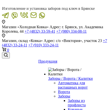
Изготовление и установка заборов под ключ в Брянске
Магазин «Холодная Ковка»
Адрес: г. Брянск, ул. Академика
Королева, 44
+7 (4832) 33-59-41
+7 (980) 334-08-11
Магазин, склад «Ковка»
Адрес: с/о «Виктория», участок 23
+7
(4832) 33-24-11
+7 (910) 333-24-11
0
Продукция
Заборы / Ворота / Калитки
Автоматика для
распашных ворот
Ворота
Заборы
Заборы из
профлиста
Кованые