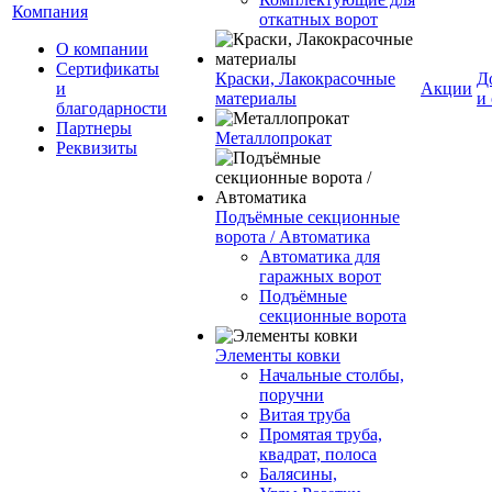
Компания
откатных ворот
О компании
Сертификаты
Краски, Лакокрасочные
Д
и
Акции
материалы
и
благодарности
Партнеры
Металлопрокат
Реквизиты
Подъёмные секционные
ворота / Автоматика
Автоматика для
гаражных ворот
Подъёмные
секционные ворота
Элементы ковки
Начальные столбы,
поручни
Витая труба
Промятая труба,
квадрат, полоса
Балясины,