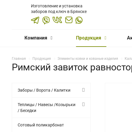
Изготовление и установка
заборов под ключ в Брянске
Компания
Продукция
А
Главная
Продукция
Элементы ковки и кованые изделия
Кала
Римский завиток равносто
Заборы / Ворота / Калитки
Теплицы / Навесы /Козырьки
/ Беседки
Сотовый поликарбонат