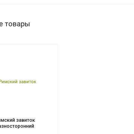
е товары
имский завиток
азносторонний