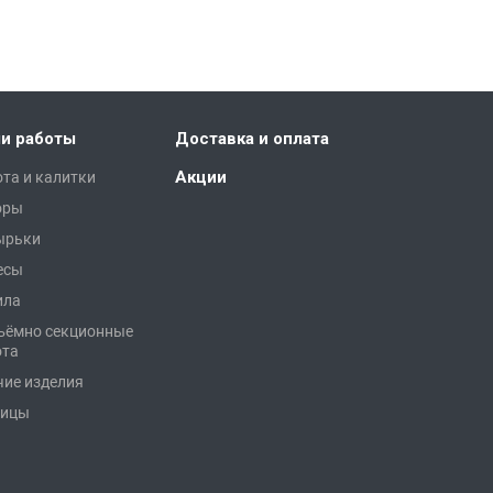
и работы
Доставка и оплата
Акции
та и калитки
оры
ырьки
есы
ила
ъёмно секционные
ота
чие изделия
лицы