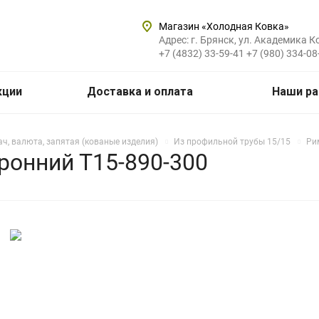
Магазин «Холодная Ковка»
Адрес: г. Брянск, ул. Академика К
+7 (4832) 33-59-41
+7 (980) 334-08
кции
Доставка и оплата
Наши р
ч, валюта, запятая (кованые изделия)
Из профильной трубы 15/15
Ри
ронний Т15-890-300