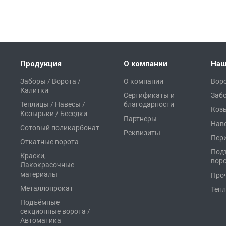
Продукция
О компании
Наш
Заборы / Ворота /
О компании
Воро
Калитки
Сертификаты и
Заб
Теплицы / Навесы /
благодарности
Коз
Козырьки / Беседки
Партнеры
Нав
Сотовый поликарбонат
Реквизиты
Пер
Откатные ворота
Под
Краски,
вор
Лакокрасочные
материалы
Про
Металлопрокат
Теп
Подъёмные
секционные ворота /
Автоматика