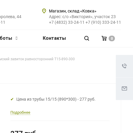
Магазин, склад «Ковка»
оролева, 44
Адрес: с/о «Виктория», участок 23
-11
+7 (4832) 33-24-11
+7 (910) 333-24-11
аботы
Контакты
0
мский завиток равносторонний Т15-890-300
Цена из трубы 15/15 (890*300) - 277 руб.
Подробнее