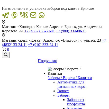
Изготовление и установка заборов под ключ в Брянске
Магазин «Холодная Ковка»
Адрес: г. Брянск, ул. Академика
Королева, 44
+7 (4832) 33-59-41
+7 (980) 334-08-11
Магазин, склад «Ковка»
Адрес: с/о «Виктория», участок 23
+7
(4832) 33-24-11
+7 (910) 333-24-11
0
Продукция
Заборы / Ворота / Калитки
Автоматика для
распашных ворот
Ворота
Заборы
Заборы из
профлиста
Кованые