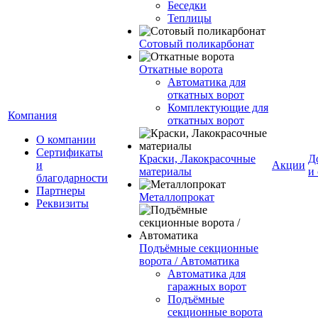
Беседки
Теплицы
Сотовый поликарбонат
Откатные ворота
Автоматика для
откатных ворот
Комплектующие для
Компания
откатных ворот
О компании
Сертификаты
Краски, Лакокрасочные
Д
и
Акции
материалы
и
благодарности
Партнеры
Металлопрокат
Реквизиты
Подъёмные секционные
ворота / Автоматика
Автоматика для
гаражных ворот
Подъёмные
секционные ворота