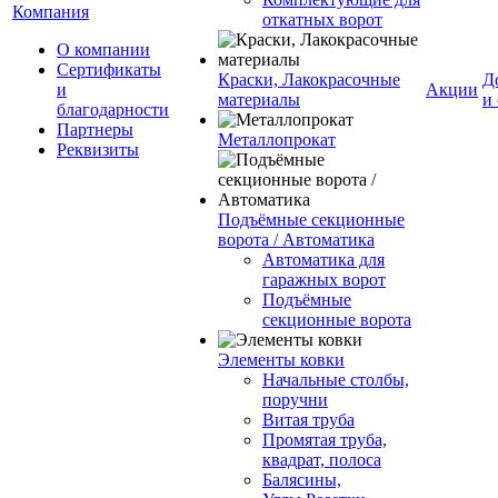
Компания
откатных ворот
О компании
Сертификаты
Краски, Лакокрасочные
Д
и
Акции
материалы
и
благодарности
Партнеры
Металлопрокат
Реквизиты
Подъёмные секционные
ворота / Автоматика
Автоматика для
гаражных ворот
Подъёмные
секционные ворота
Элементы ковки
Начальные столбы,
поручни
Витая труба
Промятая труба,
квадрат, полоса
Балясины,