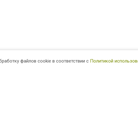
бработку файлов cookie в соответствии с
Политикой использов
и работы
Доставка и оплата
Акции
та и калитки
оры
ырьки
есы
ила
ъёмно секционные
ота