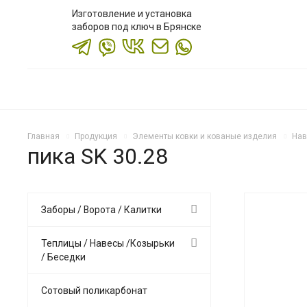
Изготовление и установка
заборов под ключ в Брянске
Главная
Продукция
Элементы ковки и кованые изделия
Нав
пика SK 30.28
Заборы / Ворота / Калитки
Теплицы / Навесы /Козырьки
/ Беседки
Сотовый поликарбонат