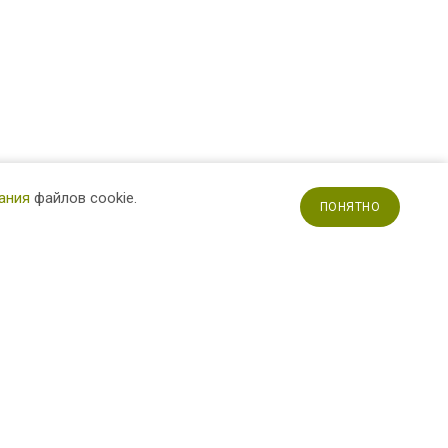
ания
файлов cookie.
ПОНЯТНО
Наши контакты
Магазин «Холодная Ковка»
Адрес: г. Брянск, ул.
Академика Королева, 44
+7 (4832) 33-59-41
+7 (980) 334-08-11
Магазин, склад «Ковка»
Адрес: с/о «Виктория», участок
23