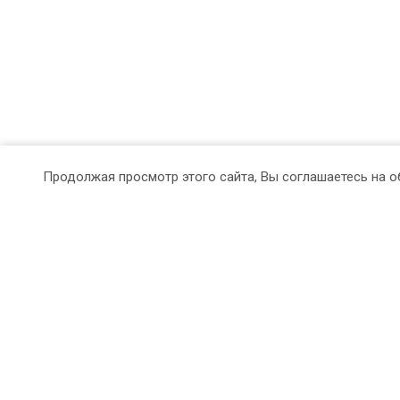
Продолжая просмотр этого сайта, Вы соглашаетесь на о
Продукция
О компании
Наш
Заборы / Ворота /
О компании
Воро
Калитки
Сертификаты и
Заб
Теплицы / Навесы /
благодарности
Коз
Козырьки / Беседки
Партнеры
Нав
Сотовый поликарбонат
Реквизиты
Пер
Откатные ворота
Под
Краски,
вор
Лакокрасочные