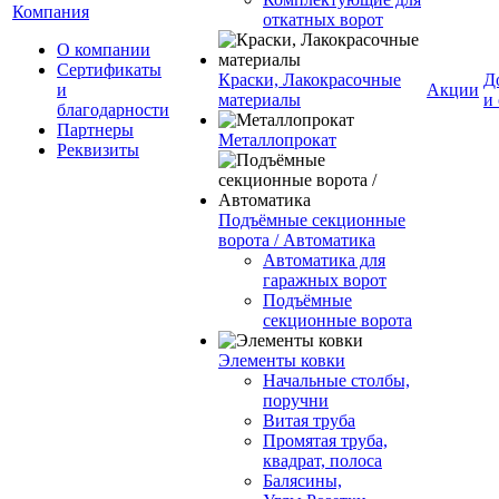
Компания
откатных ворот
О компании
Сертификаты
Краски, Лакокрасочные
Д
и
Акции
материалы
и
благодарности
Партнеры
Металлопрокат
Реквизиты
Подъёмные секционные
ворота / Автоматика
Автоматика для
гаражных ворот
Подъёмные
секционные ворота
Элементы ковки
Начальные столбы,
поручни
Витая труба
Промятая труба,
квадрат, полоса
Балясины,