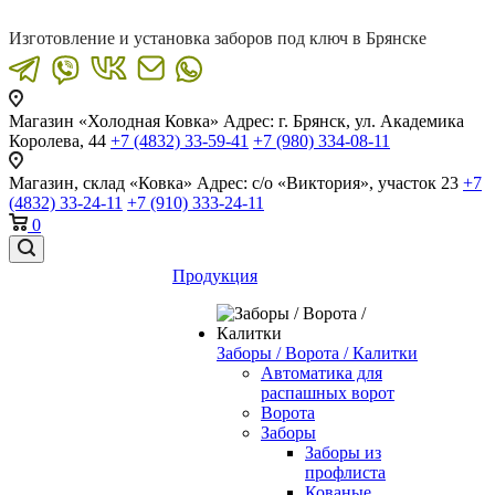
Изготовление и установка заборов под ключ в Брянске
Магазин «Холодная Ковка»
Адрес: г. Брянск, ул. Академика
Королева, 44
+7 (4832) 33-59-41
+7 (980) 334-08-11
Магазин, склад «Ковка»
Адрес: с/о «Виктория», участок 23
+7
(4832) 33-24-11
+7 (910) 333-24-11
0
Продукция
Заборы / Ворота / Калитки
Автоматика для
распашных ворот
Ворота
Заборы
Заборы из
профлиста
Кованые