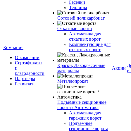
Беседки
Теплицы
Сотовый поликарбонат
Откатные ворота
Автоматика для
откатных ворот
Комплектующие для
Компания
откатных ворот
О компании
Сертификаты
Краски, Лакокрасочные
Д
и
Акции
материалы
и
благодарности
Партнеры
Металлопрокат
Реквизиты
Подъёмные секционные
ворота / Автоматика
Автоматика для
гаражных ворот
Подъёмные
секционные ворота