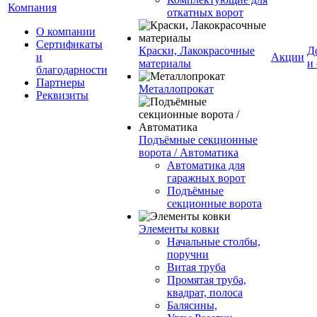
Компания
откатных ворот
О компании
Сертификаты
Краски, Лакокрасочные
Д
и
Акции
материалы
и
благодарности
Партнеры
Металлопрокат
Реквизиты
Подъёмные секционные
ворота / Автоматика
Автоматика для
гаражных ворот
Подъёмные
секционные ворота
Элементы ковки
Начальные столбы,
поручни
Витая труба
Промятая труба,
квадрат, полоса
Балясины,