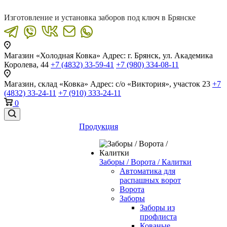
Изготовление и установка заборов под ключ в Брянске
Магазин «Холодная Ковка»
Адрес: г. Брянск, ул. Академика
Королева, 44
+7 (4832) 33-59-41
+7 (980) 334-08-11
Магазин, склад «Ковка»
Адрес: с/о «Виктория», участок 23
+7
(4832) 33-24-11
+7 (910) 333-24-11
0
Продукция
Заборы / Ворота / Калитки
Автоматика для
распашных ворот
Ворота
Заборы
Заборы из
профлиста
Кованые