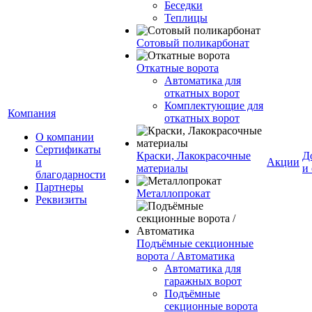
Беседки
Теплицы
Сотовый поликарбонат
Откатные ворота
Автоматика для
откатных ворот
Комплектующие для
Компания
откатных ворот
О компании
Сертификаты
Краски, Лакокрасочные
Д
и
Акции
материалы
и
благодарности
Партнеры
Металлопрокат
Реквизиты
Подъёмные секционные
ворота / Автоматика
Автоматика для
гаражных ворот
Подъёмные
секционные ворота