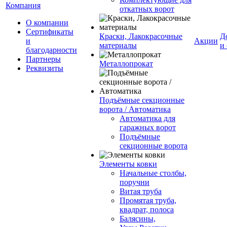
Компания
откатных ворот
О компании
Сертификаты
Краски, Лакокрасочные
Д
и
Акции
материалы
и
благодарности
Партнеры
Металлопрокат
Реквизиты
Подъёмные секционные
ворота / Автоматика
Автоматика для
гаражных ворот
Подъёмные
секционные ворота
Элементы ковки
Начальные столбы,
поручни
Витая труба
Промятая труба,
квадрат, полоса
Балясины,