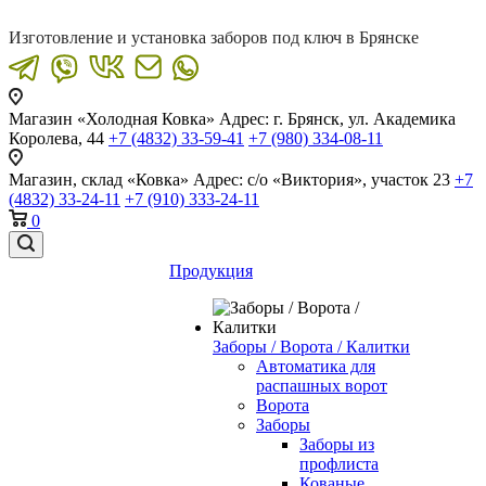
Изготовление и установка заборов под ключ в Брянске
Магазин «Холодная Ковка»
Адрес: г. Брянск, ул. Академика
Королева, 44
+7 (4832) 33-59-41
+7 (980) 334-08-11
Магазин, склад «Ковка»
Адрес: с/о «Виктория», участок 23
+7
(4832) 33-24-11
+7 (910) 333-24-11
0
Продукция
Заборы / Ворота / Калитки
Автоматика для
распашных ворот
Ворота
Заборы
Заборы из
профлиста
Кованые