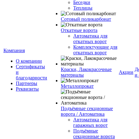
Беседки
Теплицы
Сотовый поликарбонат
Откатные ворота
Автоматика для
откатных ворот
Комплектующие для
Компания
откатных ворот
О компании
Сертификаты
Краски, Лакокрасочные
Д
и
Акции
материалы
и
благодарности
Партнеры
Металлопрокат
Реквизиты
Подъёмные секционные
ворота / Автоматика
Автоматика для
гаражных ворот
Подъёмные
секционные ворота