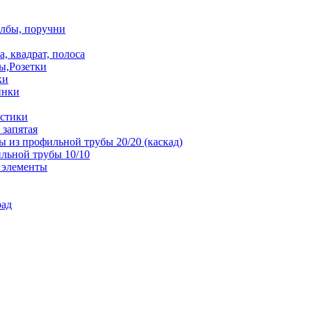
олбы, поручни
, квадрат, полоса
ы,Розетки
ки
инки
истики
 запятая
 из профильной трубы 20/20 (каскад)
льной трубы 10/10
 элементы
рад