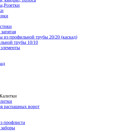
ы,Розетки
ки
инки
истики
 запятая
 из профильной трубы 20/20 (каскад)
льной трубы 10/10
 элементы
рад
алитки
ля распашных ворот
из профлиста
 заборы