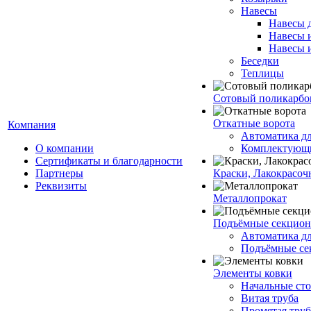
Навесы
Навесы 
Навесы 
Навесы 
Беседки
Теплицы
Сотовый поликарбо
Откатные ворота
Компания
Автоматика дл
О компании
Комплектующи
Сертификаты и благодарности
Партнеры
Краски, Лакокрасоч
Реквизиты
Металлопрокат
Подъёмные секционн
Автоматика дл
Подъёмные се
Элементы ковки
Начальные ст
Витая труба
Промятая труба