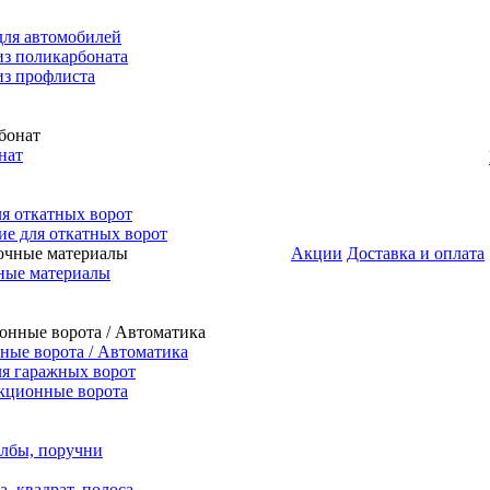
для автомобилей
из поликарбоната
из профлиста
нат
я откатных ворот
е для откатных ворот
Акции
Доставка и оплата
ные материалы
ые ворота / Автоматика
я гаражных ворот
кционные ворота
олбы, поручни
, квадрат, полоса