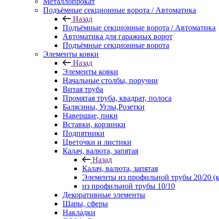
Металлопрокат
Подъёмные секционные ворота / Автоматика
Назад
Подъёмные секционные ворота / Автоматика
Автоматика для гаражных ворот
Подъёмные секционные ворота
Элементы ковки
Назад
Элементы ковки
Начальные столбы, поручни
Витая труба
Промятая труба, квадрат, полоса
Балясины, Углы,Розетки
Навершие, пики
Вставки, корзинки
Подпятники
Цветочки и листики
Калач, валюта, запятая
Назад
Калач, валюта, запятая
Элементы из профильной трубы 20/20 (к
из профильной трубы 10/10
Декоративные элементы
Шары, сферы
Накладки