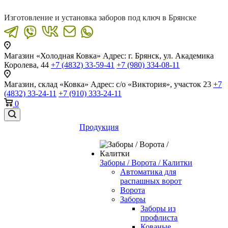
Изготовление и установка заборов под ключ в Брянске
Магазин «Холодная Ковка»
Адрес: г. Брянск, ул. Академика
Королева, 44
+7 (4832) 33-59-41
+7 (980) 334-08-11
Магазин, склад «Ковка»
Адрес: с/о «Виктория», участок 23
+7
(4832) 33-24-11
+7 (910) 333-24-11
0
Продукция
Заборы / Ворота / Калитки
Автоматика для
распашных ворот
Ворота
Заборы
Заборы из
профлиста
Кованые