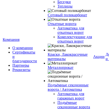
Беседки
Теплицы
Сотовый поликарбонат
Откатные ворота
Автоматика для
откатных ворот
Комплектующие для
Компания
откатных ворот
О компании
Сертификаты
Краски, Лакокрасочные
Д
и
Акции
материалы
и
благодарности
Партнеры
Металлопрокат
Реквизиты
Подъёмные секционные
ворота / Автоматика
Автоматика для
гаражных ворот
Подъёмные
секционные ворота