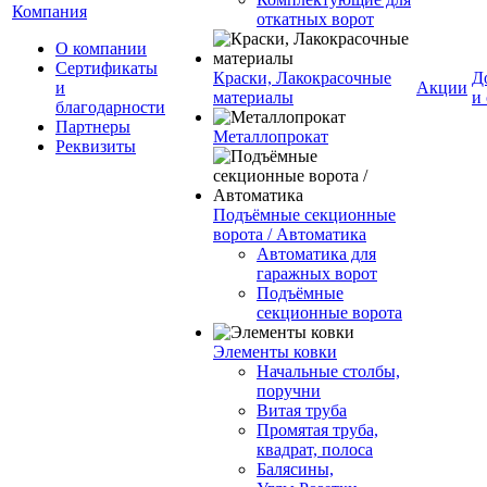
Компания
откатных ворот
О компании
Сертификаты
Краски, Лакокрасочные
Д
и
Акции
материалы
и
благодарности
Партнеры
Металлопрокат
Реквизиты
Подъёмные секционные
ворота / Автоматика
Автоматика для
гаражных ворот
Подъёмные
секционные ворота
Элементы ковки
Начальные столбы,
поручни
Витая труба
Промятая труба,
квадрат, полоса
Балясины,