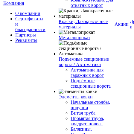
Компания
откатных ворот
О компании
Сертификаты
Краски, Лакокрасочные
Д
и
Акции
материалы
и
благодарности
Партнеры
Металлопрокат
Реквизиты
Подъёмные секционные
ворота / Автоматика
Автоматика для
гаражных ворот
Подъёмные
секционные ворота
Элементы ковки
Начальные столбы,
поручни
Витая труба
Промятая труба,
квадрат, полоса
Балясины,