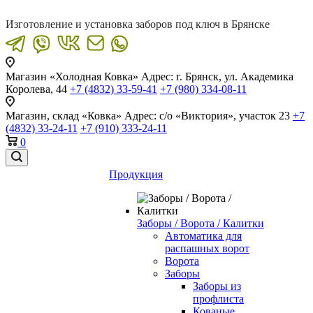
Изготовление и установка заборов под ключ в Брянске
Магазин «Холодная Ковка»
Адрес: г. Брянск, ул. Академика
Королева, 44
+7 (4832) 33-59-41
+7 (980) 334-08-11
Магазин, склад «Ковка»
Адрес: с/о «Виктория», участок 23
+7
(4832) 33-24-11
+7 (910) 333-24-11
0
Продукция
Заборы / Ворота / Калитки
Автоматика для
распашных ворот
Ворота
Заборы
Заборы из
профлиста
Кованые