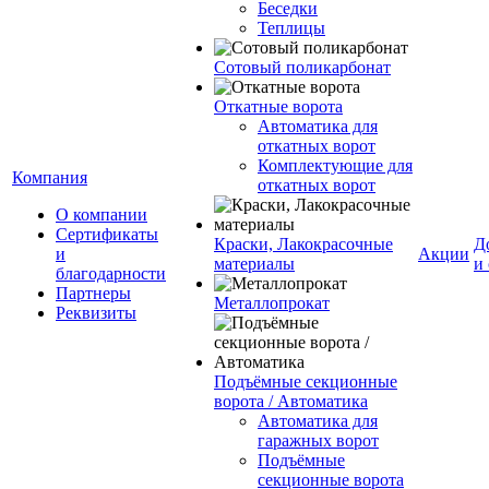
Беседки
Теплицы
Сотовый поликарбонат
Откатные ворота
Автоматика для
откатных ворот
Комплектующие для
Компания
откатных ворот
О компании
Сертификаты
Краски, Лакокрасочные
Д
и
Акции
материалы
и
благодарности
Партнеры
Металлопрокат
Реквизиты
Подъёмные секционные
ворота / Автоматика
Автоматика для
гаражных ворот
Подъёмные
секционные ворота